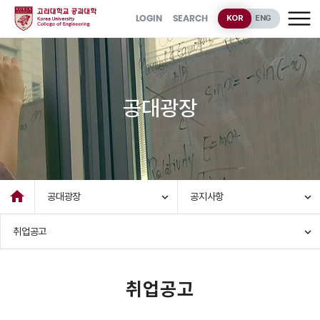
LOGIN
SEARCH
KOR
ENG
공대광장
home
공대광장
expand_more
공지사항
expand_more
취업공고
expand_more
취업공고