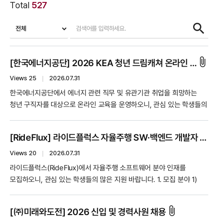
Total
527
attach_file
[한국에너지공단] 2026 KEA 청년 드림캐쳐 온라인 취업교육 안내 (교육비 무료)
Views 25
｜
2026.07.31
한국에너지공단에서 에너지 관련 직무 및 유관기관 취업을 희망하는
청년 구직자를 대상으로 온라인 교육을 운영하오니, 관심 있는 학생들의
많은 참여 바랍니다. 1. 교육 대상 -대한민국 청년 구직자 -에너지 관련
직무 및 유관기관 취업 희망자 2. 신청 기간 2026. 7. 1. ~ 10. 31. (기간
[RideFlux] 라이드플럭스 자율주행 SW·백엔드 개발자 채용 안내 (정규직, 채용연계형 인턴)
내 상시 접수) 3. 교육 방식 -온라인 이러닝 교육 -교육 입과 후 14일
동안 자율 수강 4. 교육비 -무료 5. 교육 내용 -NCS 이해 및 면접
Views 20
｜
2026.07.31
유형별 전략 -에너지 기본 개념과 변화의 이해 -에너지 수요관리 정책
라이드플럭스(RideFlux)에서 자율주행 소프트웨어 분야 인재를
및 제도 -국제 에너지 동향과 탄소중립 -수소에너지 전환과 에너지 안보
모집하오니, 관심 있는 학생들의 많은 지원 바랍니다. 1. 모집 분야 1)
6. 수강 혜택 -교육 수료 시 한국에너지공단 이사장 명의 수료증 발급 -
[제주/서울] SW Engineer (C++, Python) > 링크 -정규직 -
수료자 대상 선착순 1:1 무료 취업 코칭 제공 -우수 수강후기 작성자
채용연계형 인턴 2) [서울] 백엔드 개발 Engineer > 링크 -정규직 -
attach_file
선정 후 소정의 경품 제공 7. 신청 방법 -KEA 청년 드림캐쳐 홈페이지
[㈜미래와도전] 2026 신입 및 경력사원 채용
채용연계형 인턴 3) [제주/서울] Perception SW Engineer > 링크 -