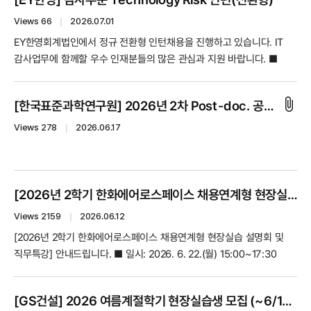
공고를 반드시 확인하시기 바랍니다.
선택사항이며 별도 우대는 없음) - 해외대(영미권, 학사기준) 졸업자는
어학 성적 제출 면제 (영미권 외 기타 지역 해외대 졸업자는 어학 성적
Views 66
｜
2026.07.01
제출 필수) - 재무/영업/원료구매/자재구매/회계/물류(온산) 직무는
EY한영회계법인에서 정규 전환형 인턴채용을 진행하고 있습니다. IT
토익스피킹 140점 이상 또는 OPIc IM3 이상 성적 보유자 지원 가능 -
감사업무에 함께할 우수 인재분들의 많은 관심과 지원 바랍니다. ■
기술(본사)/생산관리/품질보증/정비/안전보건/환경/보안/R&D(연구소)/
모집일정 6월 29일(월) ~ 7월 5일(일) 24시 ■ 지원방법 채용사이트
분석관리(연구소)/에너지생산(케이지그린텍) 직무는 토익스피킹 110점
내 온라인 접수 ( https://eycareers-
attach_file
이상 또는 OPIc IM1 이상 성적 보유자 지원 가능 4) 남자의 경우 병역필
[한국표준과학연구원] 2026년 2차 Post-doc. 공개채용
kr.recruiter.co.kr/career/jobs/119682) *포지션과 팀에 대한 자세한
또는 면제자 5) 해외여행에 결격사유가 없는 자 ■ 전형절차 서류전형
정보는 위 링크에서 확인 가능합니다.
Views 278
｜
2026.06.17
→ 온라인 인적성(7/19(일) 예정)→ AI역량검사 → 1차 면접(직무면접)
→ 2차 면접(임원면접) → 채용검진 → 최종합격('26년 9월 입사) ►
고려아연 채용 홈페이지 지원 (https://buly.kr/8enm5ZJ) * 지원서는
중간 저장이 가능하고, 최종 제출 후에는 수정이 제한될 수 있으므로
[2026년 2학기 한화에어로스페이스 채용연계형 현장실습 설명회 및 직무특강]
제출 전 내용을 충분히 검토한 후 최종 제출해 주시기 바랍니다. ** 접수
Views 2159
｜
2026.06.12
마감일에는 접속이 원활하지 않을 수 있으니 가급적 사전에 접수해
주시길 바랍니다. - 온라인 인적성의 경우 시험 응시용 PC 및 감독용
[2026년 2학기 한화에어로스페이스 채용연계형 현장실습 설명회 및
모바일 기기(앱 설치 필수, 거치대 필요)가 필요합니다. - 각 전형별
직무특강] 안내드립니다. ■ 일시: 2026. 6. 22.(월) 15:00~17:30
결과는 제출된 이력서 상의 이메일을 통하여 발표되오니 정확한
■ 장소: 하나스퀘어 강당 ■ 신청 링크:
이메일을 기재 바랍니다. ■ 제출서류 1) 이력서(자격사항의 취득일,
https://forms.gle/CdwQRo3zc66puxaM7 ■ [특강 상세 안내]
[GS건설] 2026 여름계절학기 현장실습생 모집 (~6/17 마감, 27년 1월 입사 가능자)
등급 등 상세 기재) 및 자기소개서 (자사양식, 채용 홈페이지 통해 지원)
- 참여 대상: 2026학년도 2학기 한화에어로스페이스 현장실습에 관심