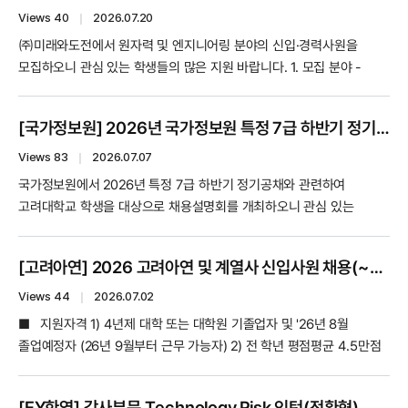
(www.keadream.or.kr) 회원가입 과정 선택 후 수강신청 ※ 수료증은
정규직 ※ 직무별 담당 업무와 자격요건은 채용 홈페이지에서
Views 40
｜
2026.07.20
교육과정 100% 수강 및 만족도 조사 완료 후 발급됩니다. ※ 1:1 취업
확인하시기 바랍니다. 2. 모집기간 -별도 마감일 미표기 ※ 지원 전 채용
㈜미래와도전에서 원자력 및 엔지니어링 분야의 신입·경력사원을
코칭은 수료자 중 선착순으로 제공됩니다. ※ 자세한 사항은 첨부된
홈페이지에서 해당 직무의 모집 여부를 확인하시기 바랍니다. ※ 채용이
모집하오니 관심 있는 학생들의 많은 지원 바랍니다. 1. 모집 분야 -
포스터 및 홈페이지를 확인하시기 바랍니다.
완료될 경우 공고가 조기 종료될 수 있으므로, 지원을 희망하는 학생은
경영관리 -원자력 -기계 -전기 -화학 -토목 -계측제어 -시뮬레이터 -IT
가급적 빠르게 지원하시기 바랍니다. 3. 회사 소개 라이드플럭스는 무인
※ 모집 분야별 담당업무와 자격요건은 첨부된 채용공고 이미지를
자율주행에 필요한 소프트웨어 솔루션을 개발하는 딥테크
[국가정보원] 2026년 국가정보원 특정 7급 하반기 정기공채 고려대 초청 채용설명회 안내
참고해 주시기 바랍니다. 2. 지원 기간 2026년 7월 29일(수)까지 3.
스타트업입니다. 2020년 국내 최초로 민간 자율주행 공개 서비스를
지원 방법 사람인 온라인 입사지원
Views 83
｜
2026.07.07
선보인 이후 서울, 부산, 세종, 제주 등 주요 도시에서 다양한 자율주행
(https://www.saramin.co.kr/zf_user/jobs/relay/view?
국가정보원에서 2026년 특정 7급 하반기 정기공채와 관련하여
서비스를 운영하고 있으며, 완전 무인 자율주행 기술을 개발·검증하고
rec_idx=54471862#seq=0) 4. 전형 절차 서류전형 → 면접전형 →
고려대학교 학생을 대상으로 채용설명회를 개최하오니 관심 있는
있습니다. 4. 근무환경 및 복리후생 -성과와 역량에 따른 보상 -
최종합격 ※ 전형별 합격자에 한하여 개별 안내 5. 문의처
학생들의 많은 참여 바랍니다. ■ 행사명 2026년 국가정보원 특정 7급
자율적이고 주도적인 업무환경 -주 2회 재택근무 가능 -출퇴근 시간
recruit@fnc-tech.com
하반기 정기공채 고려대 초청 채용설명회 ■ 일시 2026. 7. 13.(월)
자율 설정 -업무용 장비 및 장비 구매비 지원 -교육·연구비 및
[고려아연] 2026 고려아연 및 계열사 신입사원 채용(~7/3(금) 23:59까지)
10:00 ~ 11:30 ■ 장소 서울 송파구 인근(가락시장역 인근) ※ 참석
도서구입비 지원 -상호 존중을 기반으로 한 커뮤니케이션 문화 5. 지원
확정자 대상 상세 장소 별도 안내 ■ 신청기간 ~ 2026. 7. 9.(목)까지 ■
Views 44
｜
2026.07.02
방법 라이드플럭스 채용 홈페이지에서 직무별 공고 확인 후 온라인 지원
신청방법 SSC 홈페이지(https://job.korea.ac.kr) 취업행사 →
-기업 홈페이지: https://rideflux.com/ -채용 홈페이지:
■ 지원자격 1) 4년제 대학 또는 대학원 기졸업자 및 '26년 8월
캠퍼스 리크루팅 → 해당 공고 선택 → '지원하기' 클릭 ※ 자세한 내용은
https://rideflux.career.greetinghr.com/ko/home 6. 문의
졸업예정자 (26년 9월부터 근무 가능자) 2) 전 학년 평점평균 4.5만점
첨부 포스터 및 SSC 홈페이지를 참고하시기 바랍니다.
라이드플럭스 P&C팀 이메일: jiyeon.park@rideflux.com ※ 모집
기준 3.0이상 (4.3만점 기준 2.7이상) 3) 서류시작일 기준 유효한 공인
직무, 지원 자격 및 전형 절차 등 세부 사항은 채용 홈페이지의 직무별
어학 스피킹 성적 보유자 (영어 필수, 기타 외국어 성적 제출은
[EY한영] 감사부문 Technology Risk 인턴(전환형)