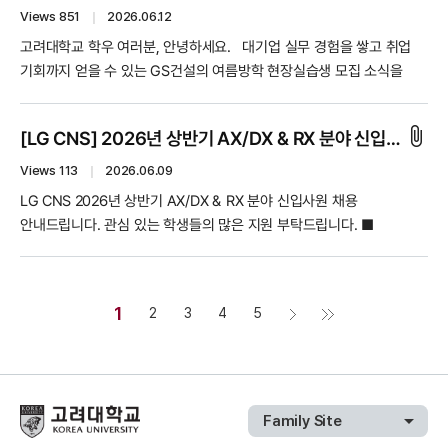
2) 졸업증명서, 성적증명서, 경력증명서, 자격증 사본 등은 합격자에
있는 학생 - 선발 사업부: 항공, LS, PGM, MRO 사업부
Views 851
｜
2026.06.12
한하여 제출 ■ 기타사항 1) 근무형태 : 주간근무(월~금),
- 근무지: 아산, 창원, 대전, 여수, 보은 - 선발 직무: R&D(기계/
고려대학교 학우 여러분, 안녕하세요. 대기업 실무 경험을 쌓고 취업
8:30~17:30, 휴게시간(점심시간) 1시간 포함 2) 급여수준 : 사규에
전기전자/공학계열), 제조생산(기계/전기전자/공학계열) ■ [특강
기회까지 얻을 수 있는 GS건설의 여름방학 현장실습생 모집 소식을
따름 3) 국가보훈대상자 및 장애인 등 취업 지원 대상자는 관계법령에
타임테이블] • 15:00 ~ 15:40 | 한화에어로스페이스 기업 설명회
공유해 드립니다. 4학년 1학기 이상 수료하셨고, 2027년 1월에 입사가
의거하여 우대합니다. 4) 상기 모집 내용 및 일정은 당사의 사정에 의해
• 15:40 ~ 16:20 | 직무 특강 1 (PGM 사업부) • 16:20 ~ 17:00 | 직무
가능하신 학우분들께서는 아래 내용을 확인하시어 좋은 기회를
변경될 수 있습니다. ■ 유의사항 1) 응시원서 등의 허위기재 또는
attach_file
특강 2 (MRO 사업부) • 17:00 ~ 17:30 | 직무별 현직자 1:1 Q&A 세션
[LG CNS] 2026년 상반기 AX/DX & RX 분야 신입사원 채용 안내
잡으시기 바랍니다. ㅁ 모집 부문 및 대상 학과 -
구비서류 미제출 등으로 인한 불이익은 응시자 본인의 책임입니다. 2)
■ [현장실습 신청 자격 안내] 본 현장실습은 채용연계형으로
Q·HSE팀 : 산업경영공학부, 기계공학부, 신소재공학부
Views 113
｜
2026.06.09
제출된 서류는 채용절차 공정화에 관한 법률 제 11조에 의거 최종합격자
진행되므로, 반드시 아래 자격 요건을 충족하는 학생만 신청이
- 신재생사업팀 : 전기전자공학부 - 플랜트발전설계팀 : 전기전자공학부
LG CNS 2026년 상반기 AX/DX & RX 분야 신입사원 채용
공고일 이후 15일까지 반환 청구 할 수 있으며, 청구 후 14일 이내에
가능합니다. - 대상자: 마지막 학기(재학생) 및 수강유예자만 신청 가능
인프라Grid사업: 전기전자공학부
안내드립니다. 관심 있는 학생들의 많은 지원 부탁드립니다. ■
반환 받을 수 있습니다. 3) 각종 자격증의 경우 서류 제출 기한
- 학점 조건: 현장실습을 통해 학점 인정(학점 이수)이 가능한 자에 한함
인프라국내CM팀: 건축사회환경공학부 ㅁ 채용 및 실습 일정 - 접수
접수기간 2026년 6월 2일(화) ~ 2026년 6월 16일(화) 18:00 ■
마감일까지 취득 완료한 자격증에 한하여 인정합니다. 4) 공인 어학 등
마감: ~ 2026년 6월 17일(수) - 면접 일자: 2026년 6월 24일 - 최종
모집분야 • AX/DX Engineer • RX - Robotics Engineer, Physical
유효기간이 정해진 자격증의 경우, 서류 모집 기간 시작일 기준으로
선발: 2026년 6월 29일 - 실습 기간: 7월 20일 ~ 8월 21일 (약 5주간
AI Scientist *직무 관련 자세한 내용은 포스터 및 채용홈페이지 확인
유효한 자격증에 한하여 인정합니다. 5) 응시원서나 각종 증명서의
1
진행) ㅁ 지원 자격 (★★ 채용연계형 인턴십 ★★) - 4학년 1학기
2
3
4
5
부탁드립니다. ■ 접수방법 Careers.lg.com > Apply > 회사 ‘LG
기재내용이 사실과 다를 경우 합격을 취소 할 수 있습니다. 6) 서류모집
이상 수료 학생 - 2026학년도 여름계절학기 현장실습 교과목 신청이
CNS’ 선택 > [2026년 상반기 신입사원 수시채용] 공고 지원 AX/DX :
기간에 최종 제출된 서류에 기입된 내용만 심사 대상입니다. 최종 제출
가능한 학생 (전공선택 또는 교양선택 3학점 인정 가능) - 2027년 1월
https://careers.lg.com/apply/detail?id=1001774 RX :
전 검토 미비 등으로 인한 지원서 미기입 내용은 추후에 보내주셔도
입사 가능 학생 ㅁ 지원 방법 및 확인 안내 자세한 직무 내용 및
https://careers.lg.com/apply/detail?id=1001785 ■ 지원
반영하지 않습니다. 7) AI 도구 활용은 가능하나, 지원자 본인의 경험과
운영계획서는 고려대학교 현장실습 온라인 시스템
자격요건 • 2026년 8월 졸업 예정자 또는 기졸업자 • 2026년 8월부터
arrow_drop_down
강점이 드러나는 내용을 작성해 주시기 바랍니다. 본인만의 차별화된
Family Site
(internship1.korea.ac.kr)에서 기관 조회 후 지원하실 수 있습니다
Full-time 근무 가능하신 분 ■ 우대사항 • AX/DX Engineer - 금융
경험과 생각이 중요한 평가 요소입니다.